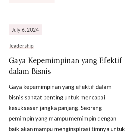
July 6, 2024
leadership
Gaya Kepemimpinan yang Efektif
dalam Bisnis
Gaya kepemimpinan yang efektif dalam
bisnis sangat penting untuk mencapai
kesuksesan jangka panjang. Seorang
pemimpin yang mampu memimpin dengan
baik akan mampu menginspirasi timnya untuk