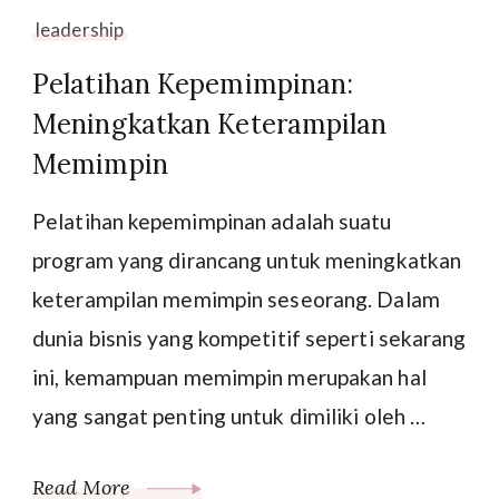
leadership
Pelatihan Kepemimpinan:
Meningkatkan Keterampilan
Memimpin
Pelatihan kepemimpinan adalah suatu
program yang dirancang untuk meningkatkan
keterampilan memimpin seseorang. Dalam
dunia bisnis yang kompetitif seperti sekarang
ini, kemampuan memimpin merupakan hal
yang sangat penting untuk dimiliki oleh …
Read More