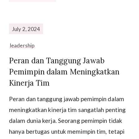
July 2, 2024
leadership
Peran dan Tanggung Jawab
Pemimpin dalam Meningkatkan
Kinerja Tim
Peran dan tanggung jawab pemimpin dalam
meningkatkan kinerja tim sangatlah penting
dalam dunia kerja. Seorang pemimpin tidak
hanya bertugas untuk memimpin tim, tetapi