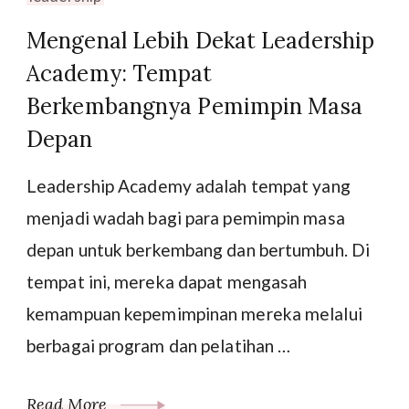
Mengenal Lebih Dekat Leadership
Academy: Tempat
Berkembangnya Pemimpin Masa
Depan
Leadership Academy adalah tempat yang
menjadi wadah bagi para pemimpin masa
depan untuk berkembang dan bertumbuh. Di
tempat ini, mereka dapat mengasah
kemampuan kepemimpinan mereka melalui
berbagai program dan pelatihan …
Read More