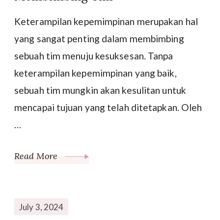
Keterampilan kepemimpinan merupakan hal
yang sangat penting dalam membimbing
sebuah tim menuju kesuksesan. Tanpa
keterampilan kepemimpinan yang baik,
sebuah tim mungkin akan kesulitan untuk
mencapai tujuan yang telah ditetapkan. Oleh
…
Read More
July 3, 2024