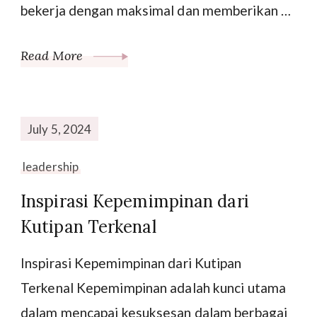
bekerja dengan maksimal dan memberikan …
Read More
July 5, 2024
leadership
Inspirasi Kepemimpinan dari
Kutipan Terkenal
Inspirasi Kepemimpinan dari Kutipan
Terkenal Kepemimpinan adalah kunci utama
dalam mencapai kesuksesan dalam berbagai