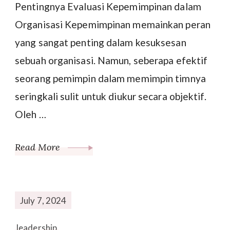
Pentingnya Evaluasi Kepemimpinan dalam
Organisasi Kepemimpinan memainkan peran
yang sangat penting dalam kesuksesan
sebuah organisasi. Namun, seberapa efektif
seorang pemimpin dalam memimpin timnya
seringkali sulit untuk diukur secara objektif.
Oleh …
Read More
July 7, 2024
leadership