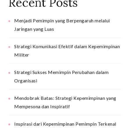
Recent Posts
Menjadi Pemimpin yang Berpengaruh melalui
Jaringan yang Luas
Strategi Komunikasi Efektif dalam Kepemimpinan
Militer
Strategi Sukses Memimpin Perubahan dalam
Organisasi
Mendobrak Batas: Strategi Kepemimpinan yang
Mempesona dan Inspiratif
Inspirasi dari Kepemimpinan Pemimpin Terkenal