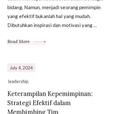
bidang. Namun, menjadi seorang pemimpin
yang efektif bukanlah hal yang mudah.
Dibutuhkan inspirasi dan motivasi yang …
Read More
July 4, 2024
leadership
Keterampilan Kepemimpinan:
Strategi Efektif dalam
Membimbing Tim