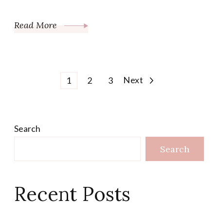
Read More
Posts
Page
Page
Page
Next
1
2
3
pagination
Search
Search
Recent Posts