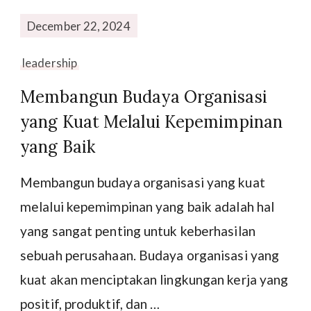
December 22, 2024
leadership
Membangun Budaya Organisasi
yang Kuat Melalui Kepemimpinan
yang Baik
Membangun budaya organisasi yang kuat
melalui kepemimpinan yang baik adalah hal
yang sangat penting untuk keberhasilan
sebuah perusahaan. Budaya organisasi yang
kuat akan menciptakan lingkungan kerja yang
positif, produktif, dan …