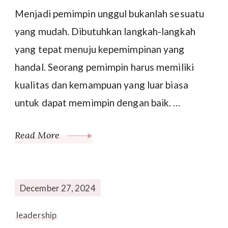
Menjadi pemimpin unggul bukanlah sesuatu
yang mudah. Dibutuhkan langkah-langkah
yang tepat menuju kepemimpinan yang
handal. Seorang pemimpin harus memiliki
kualitas dan kemampuan yang luar biasa
untuk dapat memimpin dengan baik. …
Read More
December 27, 2024
leadership