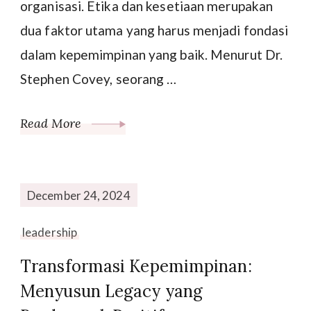
organisasi. Etika dan kesetiaan merupakan
dua faktor utama yang harus menjadi fondasi
dalam kepemimpinan yang baik. Menurut Dr.
Stephen Covey, seorang …
Read More
December 24, 2024
leadership
Transformasi Kepemimpinan:
Menyusun Legacy yang