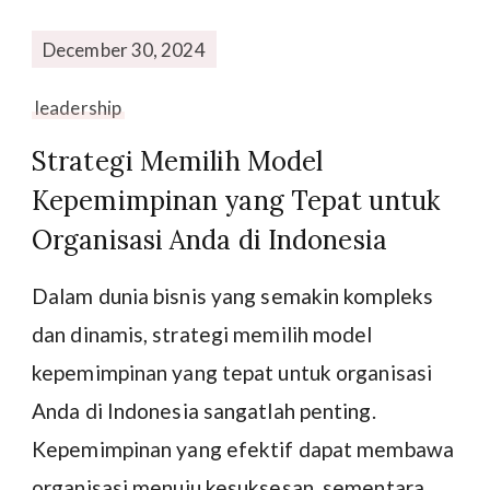
December 30, 2024
leadership
Strategi Memilih Model
Kepemimpinan yang Tepat untuk
Organisasi Anda di Indonesia
Dalam dunia bisnis yang semakin kompleks
dan dinamis, strategi memilih model
kepemimpinan yang tepat untuk organisasi
Anda di Indonesia sangatlah penting.
Kepemimpinan yang efektif dapat membawa
organisasi menuju kesuksesan, sementara …