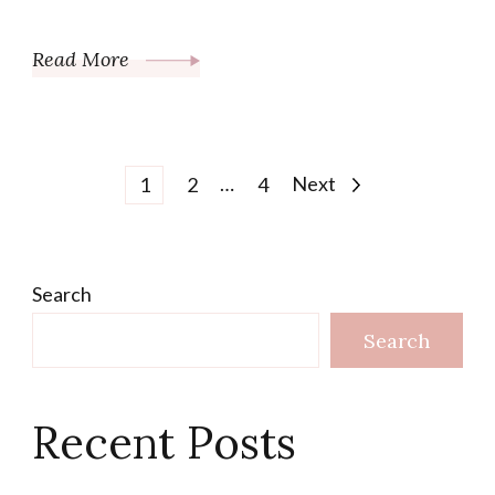
Read More
Posts
Page
Page
…
Page
Next
1
2
4
pagination
Search
Search
Recent Posts