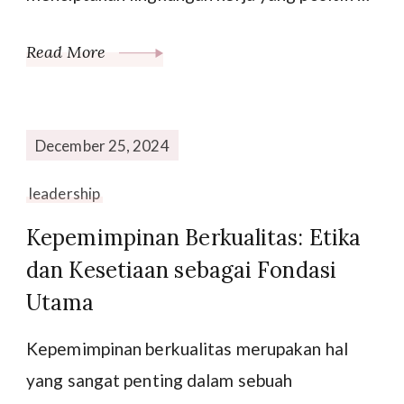
Read More
December 25, 2024
leadership
Kepemimpinan Berkualitas: Etika
dan Kesetiaan sebagai Fondasi
Utama
Kepemimpinan berkualitas merupakan hal
yang sangat penting dalam sebuah