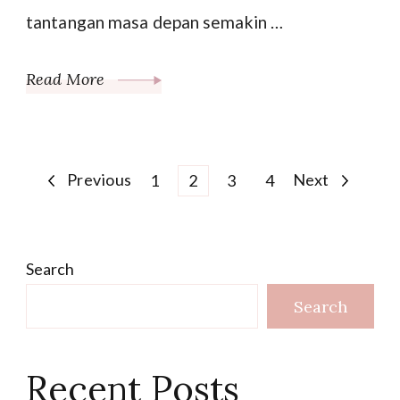
tantangan masa depan semakin …
Read More
Posts
Previous
Page
Page
Page
Page
Next
1
2
3
4
pagination
Search
Search
Recent Posts