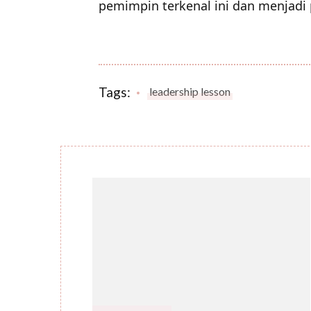
pemimpin terkenal ini dan menjadi
Tags:
leadership lesson
Post
Navigation