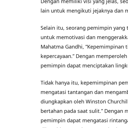
Dengan memiliki visi yang jelas, s
lain untuk mengikuti jejaknya dan 
Selain itu, seorang pemimpin yang
untuk memotivasi dan menggerakkan
Mahatma Gandhi, “Kepemimpinan tid
kepercayaan.” Dengan memperoleh 
pemimpin dapat menciptakan lingku
Tidak hanya itu, kepemimpinan pe
mengatasi tantangan dan mengambil
diungkapkan oleh Winston Churchi
bertahan pada saat sulit.” Dengan 
pemimpin dapat mengatasi rintang