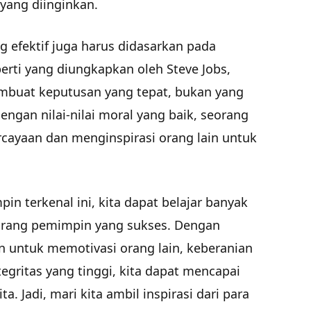
yang diinginkan.
 efektif juga harus didasarkan pada
eperti yang diungkapkan oleh Steve Jobs,
buat keputusan yang tepat, bukan yang
engan nilai-nilai moral yang baik, seorang
ayaan dan menginspirasi orang lain untuk
n terkenal ini, kita dapat belajar banyak
orang pemimpin yang sukses. Dengan
n untuk memotivasi orang lain, keberanian
egritas yang tinggi, kita dapat mencapai
 Jadi, mari kita ambil inspirasi dari para