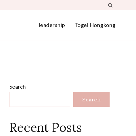
leadership
Togel Hongkong
Search
Search
Recent Posts