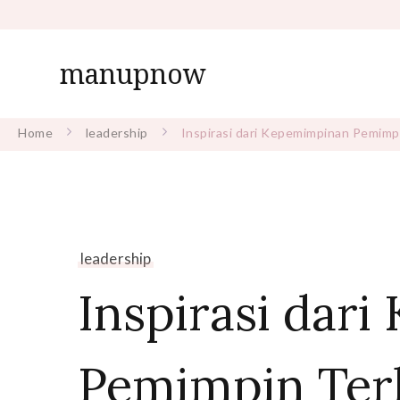
manupnow
Home
leadership
Inspirasi dari Kepemimpinan Pemimp
leadership
Inspirasi dar
Pemimpin Ter