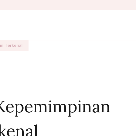
in Terkenal
i Kepemimpinan
kenal