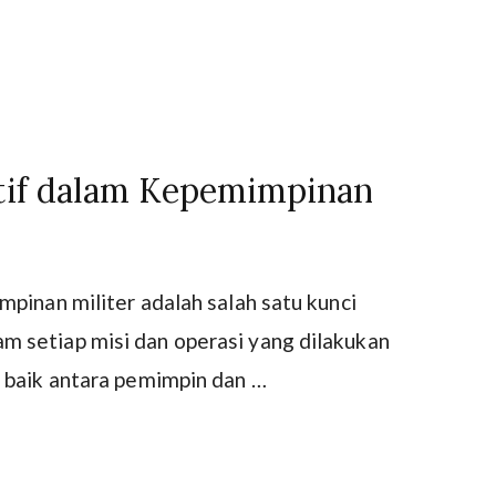
ktif dalam Kepemimpinan
pinan militer adalah salah satu kunci
 setiap misi dan operasi yang dilakukan
 baik antara pemimpin dan …