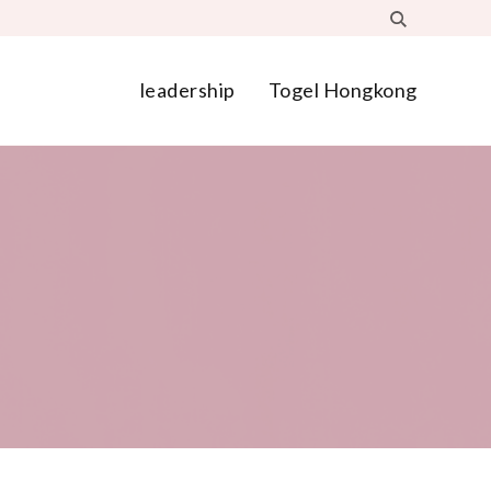
leadership
Togel Hongkong