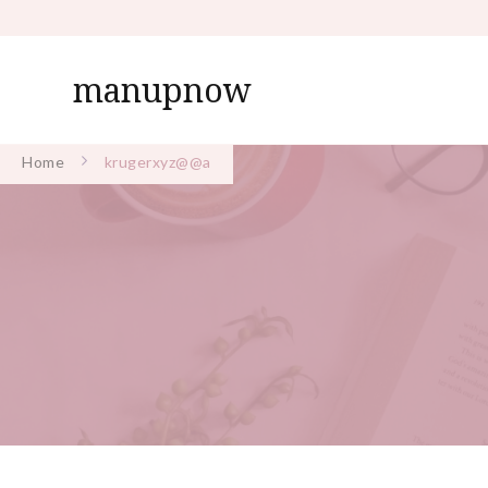
manupnow
Home
krugerxyz@@a