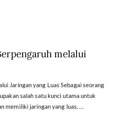
erpengaruh melalui
ui Jaringan yang Luas Sebagai seorang
rupakan salah satu kunci utama untuk
 memiliki jaringan yang luas, …