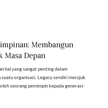
impinan: Membangun
uk Masa Depan
 hal yang sangat penting dalam
uatu organisasi. Legacy sendiri merujuk
n oleh seorang pemimpin kepada generasi-