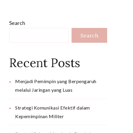
Search
Search
Recent Posts
Menjadi Pemimpin yang Berpengaruh
melalui Jaringan yang Luas
Strategi Komunikasi Efektif dalam
Kepemimpinan Militer