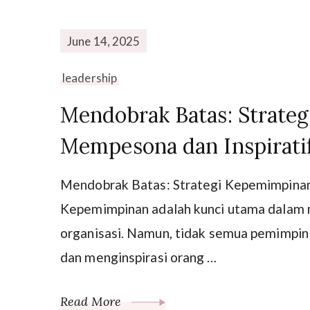
June 14, 2025
leadership
Mendobrak Batas: Strate
Mempesona dan Inspirati
Mendobrak Batas: Strategi Kepemimpinan
Kepemimpinan adalah kunci utama dalam 
organisasi. Namun, tidak semua pemimpi
dan menginspirasi orang …
Read More