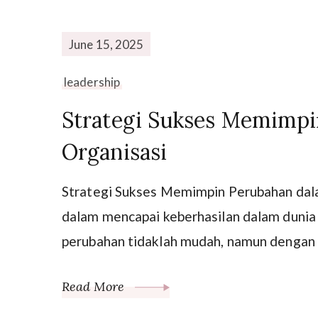
June 15, 2025
leadership
Strategi Sukses Memimpi
Organisasi
Strategi Sukses Memimpin Perubahan da
dalam mencapai keberhasilan dalam dunia
perubahan tidaklah mudah, namun dengan s
Read More