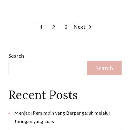
Posts
Page
Page
Page
Next
1
2
3
pagination
Search
Search
Recent Posts
Menjadi Pemimpin yang Berpengaruh melalui
Jaringan yang Luas