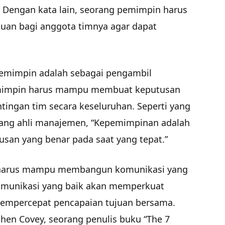
” Dengan kata lain, seorang pemimpin harus
an bagi anggota timnya agar dapat
pemimpin adalah sebagai pengambil
emimpin harus mampu membuat keputusan
tingan tim secara keseluruhan. Seperti yang
rang ahli manajemen, “Kepemimpinan adalah
n yang benar pada saat yang tepat.”
ga harus mampu membangun komunikasi yang
 Komunikasi yang baik akan memperkuat
empercepat pencapaian tujuan bersama.
hen Covey, seorang penulis buku “The 7