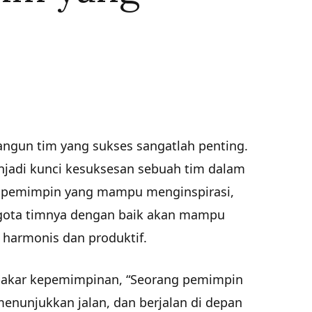
gun tim yang sukses sangatlah penting.
jadi kunci kesuksesan sebuah tim dalam
g pemimpin yang mampu menginspirasi,
ota timnya dengan baik akan mampu
 harmonis dan produktif.
 pakar kepemimpinan, “Seorang pemimpin
menunjukkan jalan, dan berjalan di depan