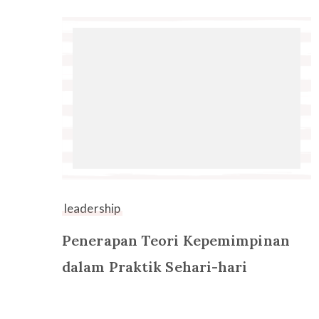
leadership
Penerapan Teori Kepemimpinan
dalam Praktik Sehari-hari