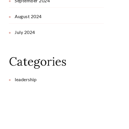
September 2024
August 2024
July 2024
Categories
leadership