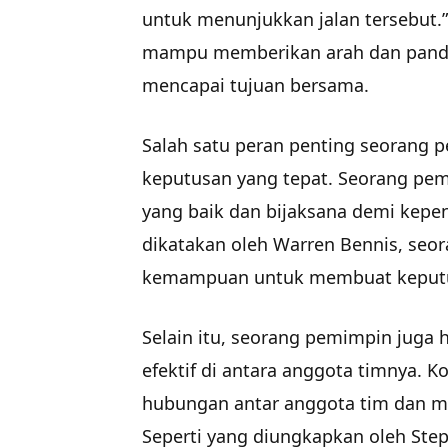
untuk menunjukkan jalan tersebut.
mampu memberikan arah dan pandu
mencapai tujuan bersama.
Salah satu peran penting seorang 
keputusan yang tepat. Seorang p
yang baik dan bijaksana demi kepen
dikatakan oleh Warren Bennis, seo
kemampuan untuk membuat keputusa
Selain itu, seorang pemimpin ju
efektif di antara anggota timnya.
hubungan antar anggota tim dan m
Seperti yang diungkapkan oleh Step