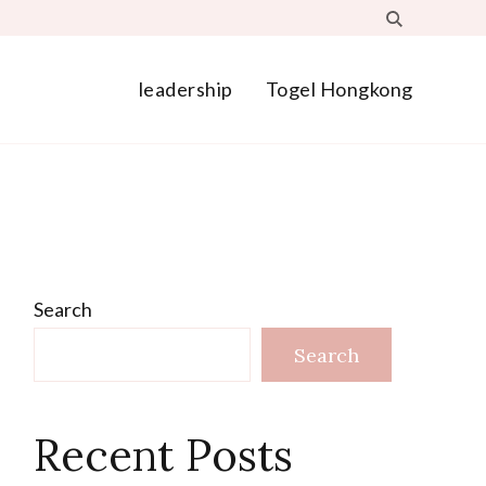
leadership
Togel Hongkong
Search
Search
Recent Posts