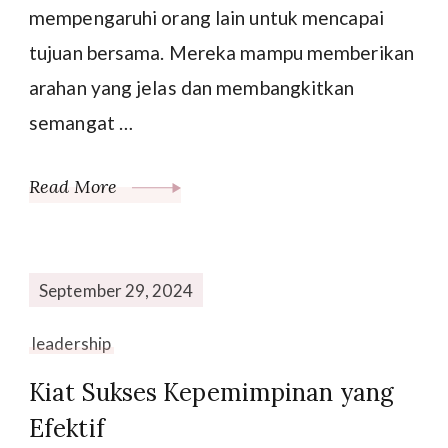
mempengaruhi orang lain untuk mencapai
tujuan bersama. Mereka mampu memberikan
arahan yang jelas dan membangkitkan
semangat …
Read More
September 29, 2024
leadership
Kiat Sukses Kepemimpinan yang
Efektif