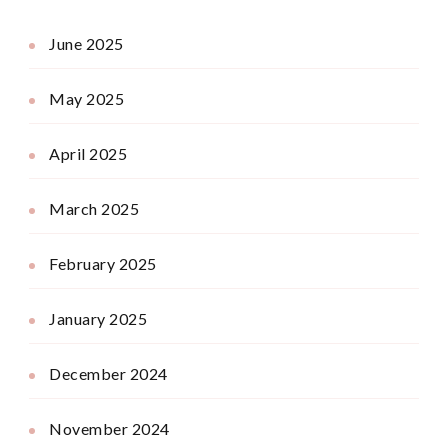
June 2025
May 2025
April 2025
March 2025
February 2025
January 2025
December 2024
November 2024