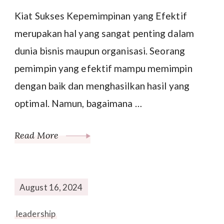
Kiat Sukses Kepemimpinan yang Efektif
merupakan hal yang sangat penting dalam
dunia bisnis maupun organisasi. Seorang
pemimpin yang efektif mampu memimpin
dengan baik dan menghasilkan hasil yang
optimal. Namun, bagaimana …
Read More
August 16, 2024
leadership