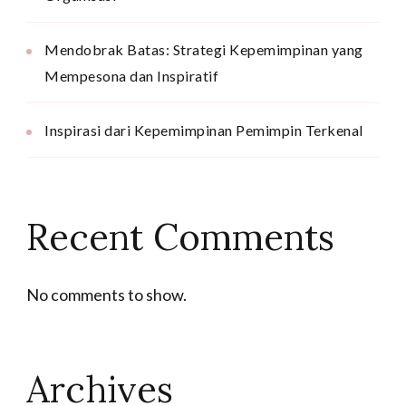
Mendobrak Batas: Strategi Kepemimpinan yang
Mempesona dan Inspiratif
Inspirasi dari Kepemimpinan Pemimpin Terkenal
Recent Comments
No comments to show.
Archives