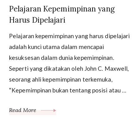
Pelajaran Kepemimpinan yang
Harus Dipelajari
Pelajaran kepemimpinan yang harus dipelajari
adalah kunci utama dalam mencapai
kesuksesan dalam dunia kepemimpinan.
Seperti yang dikatakan oleh John C. Maxwell,
seorang ahli kepemimpinan terkemuka,
“Kepemimpinan bukan tentang posisi atau …
Read More