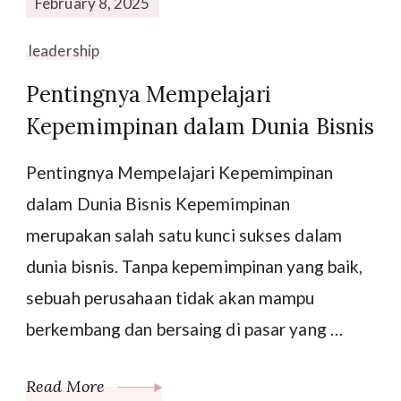
February 8, 2025
leadership
Pentingnya Mempelajari
Kepemimpinan dalam Dunia Bisnis
Pentingnya Mempelajari Kepemimpinan
dalam Dunia Bisnis Kepemimpinan
merupakan salah satu kunci sukses dalam
dunia bisnis. Tanpa kepemimpinan yang baik,
sebuah perusahaan tidak akan mampu
berkembang dan bersaing di pasar yang …
Read More