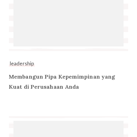
leadership
Membangun Pipa Kepemimpinan yang
Kuat di Perusahaan Anda