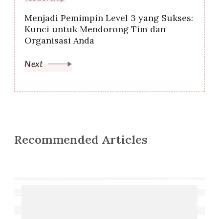
Menjadi Pemimpin Level 3 yang Sukses:
Kunci untuk Mendorong Tim dan
Organisasi Anda
Next
Recommended Articles