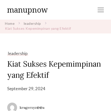
manupnow
Home
leadership
Kiat Sukses Kepemimpinan yang Efektif
leadership
Kiat Sukses Kepemimpinan
yang Efektif
September 29, 2024
krugerxyz@@a