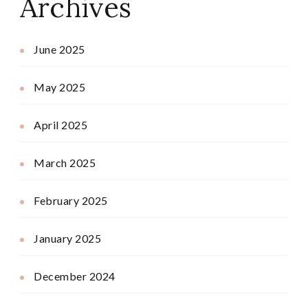
Archives
June 2025
May 2025
April 2025
March 2025
February 2025
January 2025
December 2024