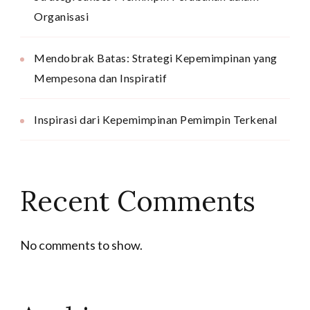
Organisasi
Mendobrak Batas: Strategi Kepemimpinan yang
Mempesona dan Inspiratif
Inspirasi dari Kepemimpinan Pemimpin Terkenal
Recent Comments
No comments to show.