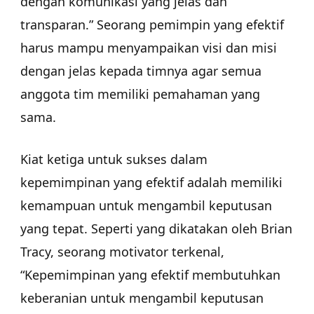
dengan komunikasi yang jelas dan
transparan.” Seorang pemimpin yang efektif
harus mampu menyampaikan visi dan misi
dengan jelas kepada timnya agar semua
anggota tim memiliki pemahaman yang
sama.
Kiat ketiga untuk sukses dalam
kepemimpinan yang efektif adalah memiliki
kemampuan untuk mengambil keputusan
yang tepat. Seperti yang dikatakan oleh Brian
Tracy, seorang motivator terkenal,
“Kepemimpinan yang efektif membutuhkan
keberanian untuk mengambil keputusan