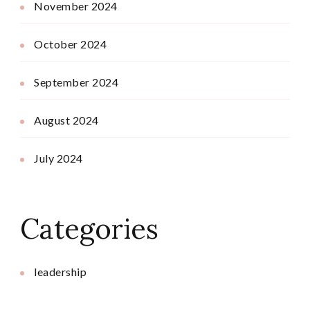
November 2024
October 2024
September 2024
August 2024
July 2024
Categories
leadership