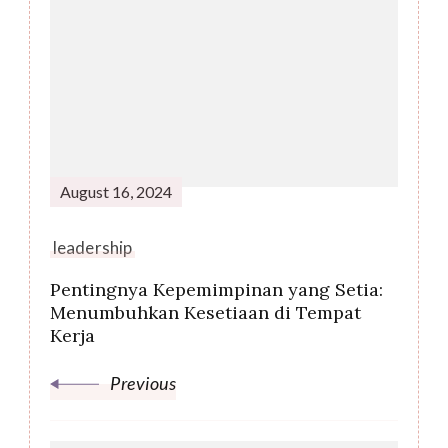
Navigation
August 16, 2024
leadership
Pentingnya Kepemimpinan yang Setia:
Menumbuhkan Kesetiaan di Tempat
Kerja
Previous