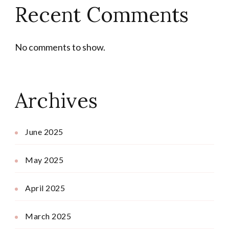
Recent Comments
No comments to show.
Archives
June 2025
May 2025
April 2025
March 2025