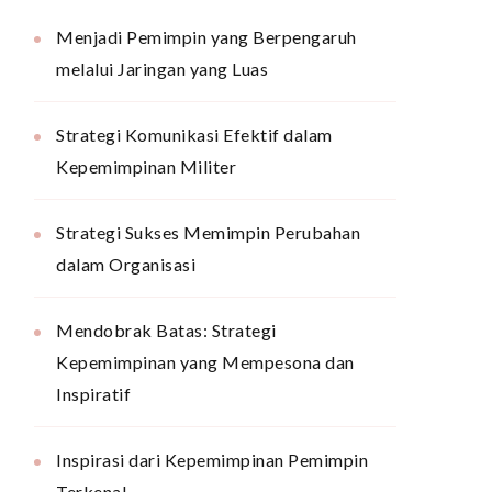
Menjadi Pemimpin yang Berpengaruh
melalui Jaringan yang Luas
Strategi Komunikasi Efektif dalam
Kepemimpinan Militer
Strategi Sukses Memimpin Perubahan
dalam Organisasi
Mendobrak Batas: Strategi
Kepemimpinan yang Mempesona dan
Inspiratif
Inspirasi dari Kepemimpinan Pemimpin
Terkenal