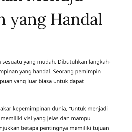
 yang Handal
 sesuatu yang mudah. Dibutuhkan langkah-
mpinan yang handal. Seorang pemimpin
puan yang luar biasa untuk dapat
pakar kepemimpinan dunia, “Untuk menjadi
memiliki visi yang jelas dan mampu
unjukkan betapa pentingnya memiliki tujuan