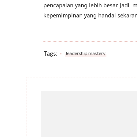
pencapaian yang lebih besar. Jadi,
kepemimpinan yang handal sekaran
Tags:
leadership mastery
Post
Navigation