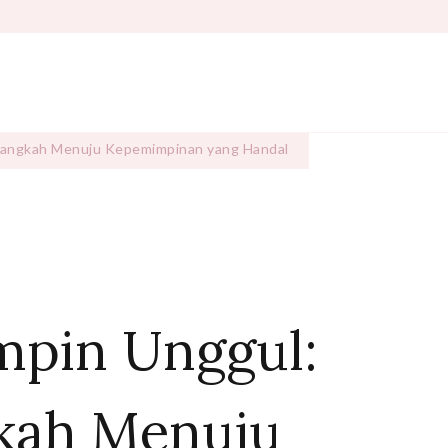
langkah Menuju Kepemimpinan yang Handal
mpin Unggul:
kah Menuju