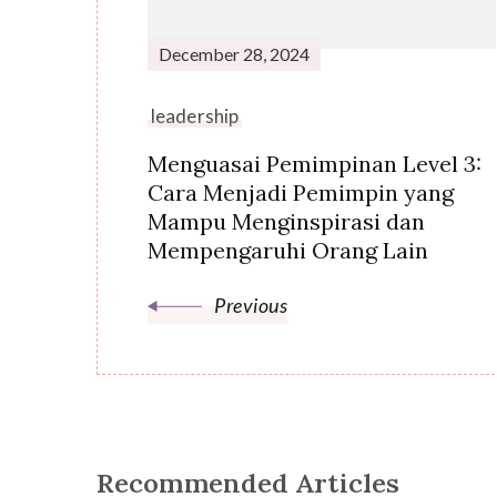
December 28, 2024
leadership
Menguasai Pemimpinan Level 3:
Cara Menjadi Pemimpin yang
Mampu Menginspirasi dan
Mempengaruhi Orang Lain
Previous
Recommended Articles