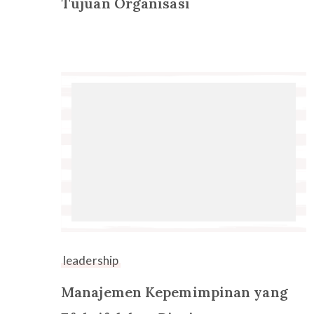
Tujuan Organisasi
leadership
Manajemen Kepemimpinan yang