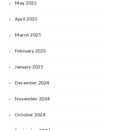
May 2025
April 2025
March 2025
February 2025
January 2025
December 2024
November 2024
October 2024