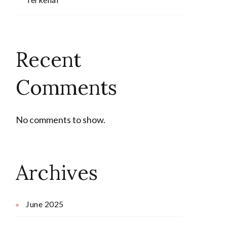
Recent
Comments
No comments to show.
Archives
June 2025