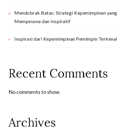
Mendobrak Batas: Strategi Kepemimpinan yang
Mempesona dan Inspiratif
Inspirasi dari Kepemimpinan Pemimpin Terkenal
Recent Comments
No comments to show.
Archives