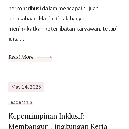
berkontribusi dalam mencapai tujuan
perusahaan. Hal ini tidak hanya
meningkatkan keterlibatan karyawan, tetapi
juga …
Read More
May 14, 2025
leadership
Kepemimpinan Inklusif:
Membangun Lingkungan Kerja