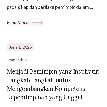
pada sikap dan perilaku pemimpin dalam …
Read More
June 1, 2025
leadership
Menjadi Pemimpin yang Inspiratif:
Langkah-langkah untuk
Mengembangkan Kompetensi
Kepemimpinan yang Unggul