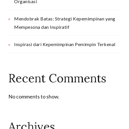
Organisasi
Mendobrak Batas: Strategi Kepemimpinan yang
Mempesona dan Inspiratif
Inspirasi dari Kepemimpinan Pemimpin Terkenal
Recent Comments
No comments to show.
Archives