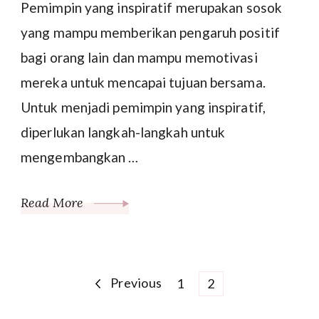
Pemimpin yang inspiratif merupakan sosok
yang mampu memberikan pengaruh positif
bagi orang lain dan mampu memotivasi
mereka untuk mencapai tujuan bersama.
Untuk menjadi pemimpin yang inspiratif,
diperlukan langkah-langkah untuk
mengembangkan …
Read More
Posts
Previous
Page
Page
1
2