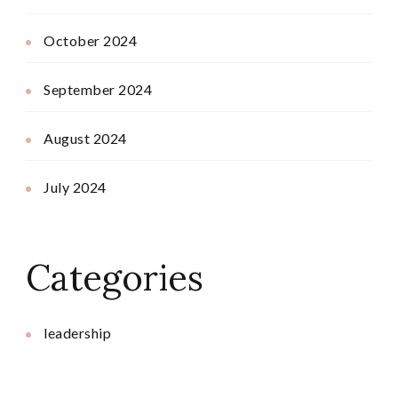
October 2024
September 2024
August 2024
July 2024
Categories
leadership