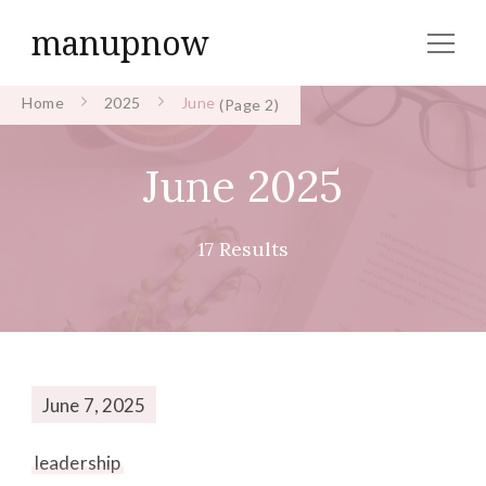
manupnow
Home
2025
June
(Page 2)
June 2025
17 Results
June 7, 2025
leadership