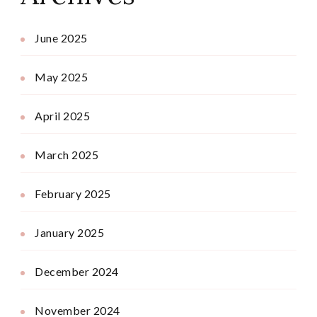
June 2025
May 2025
April 2025
March 2025
February 2025
January 2025
December 2024
November 2024