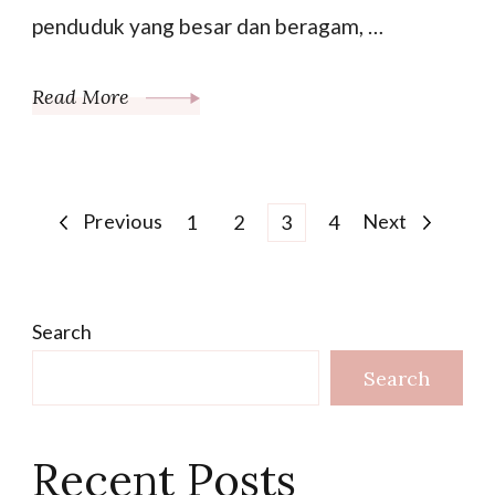
penduduk yang besar dan beragam, …
Read More
Posts
Previous
Page
Page
Page
Page
Next
1
2
3
4
pagination
Search
Search
Recent Posts