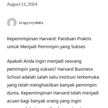
August 11, 2024
krugerxyz@@a
Kepemimpinan Harvard: Panduan Praktis
untuk Menjadi Pemimpin yang Sukses
Apakah Anda ingin menjadi seorang
pemimpin yang sukses? Harvard Business
School adalah salah satu institusi terkemuka
yang telah menghasilkan banyak pemimpin
dunia. Kepemimpinan Harvard telah menjadi
acuan bagi banyak orang yang ingin