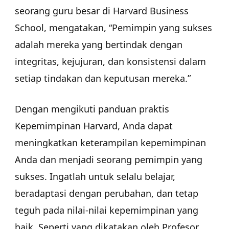
seorang guru besar di Harvard Business
School, mengatakan, “Pemimpin yang sukses
adalah mereka yang bertindak dengan
integritas, kejujuran, dan konsistensi dalam
setiap tindakan dan keputusan mereka.”
Dengan mengikuti panduan praktis
Kepemimpinan Harvard, Anda dapat
meningkatkan keterampilan kepemimpinan
Anda dan menjadi seorang pemimpin yang
sukses. Ingatlah untuk selalu belajar,
beradaptasi dengan perubahan, dan tetap
teguh pada nilai-nilai kepemimpinan yang
baik. Seperti yang dikatakan oleh Profesor