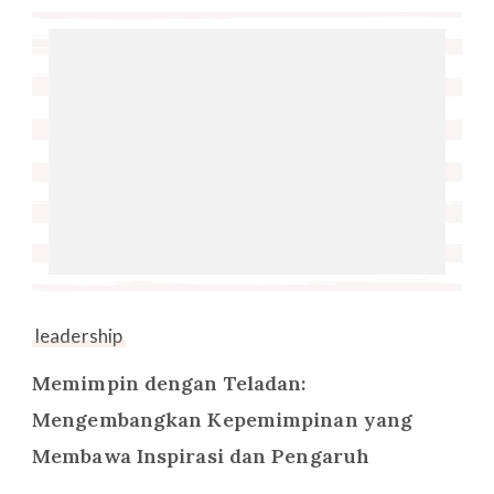
leadership
Memimpin dengan Teladan:
Mengembangkan Kepemimpinan yang
Membawa Inspirasi dan Pengaruh