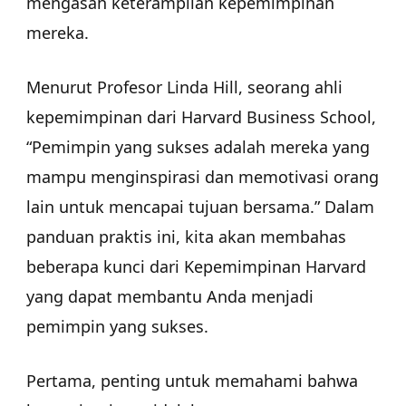
mengasah keterampilan kepemimpinan
mereka.
Menurut Profesor Linda Hill, seorang ahli
kepemimpinan dari Harvard Business School,
“Pemimpin yang sukses adalah mereka yang
mampu menginspirasi dan memotivasi orang
lain untuk mencapai tujuan bersama.” Dalam
panduan praktis ini, kita akan membahas
beberapa kunci dari Kepemimpinan Harvard
yang dapat membantu Anda menjadi
pemimpin yang sukses.
Pertama, penting untuk memahami bahwa