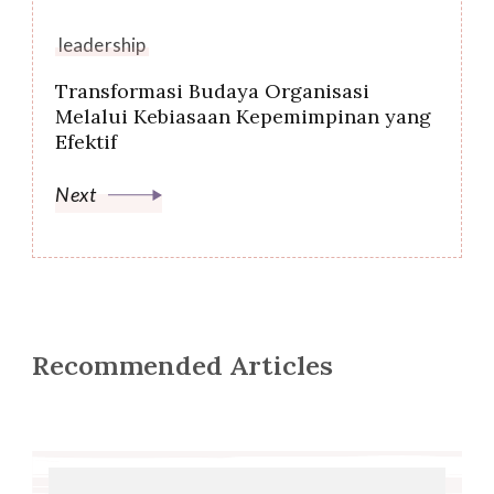
leadership
Transformasi Budaya Organisasi
Melalui Kebiasaan Kepemimpinan yang
Efektif
Next
Recommended Articles