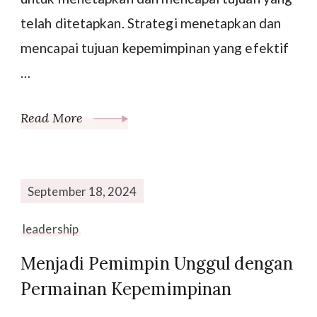
telah ditetapkan. Strategi menetapkan dan
mencapai tujuan kepemimpinan yang efektif
…
Read More
September 18, 2024
leadership
Menjadi Pemimpin Unggul dengan
Permainan Kepemimpinan