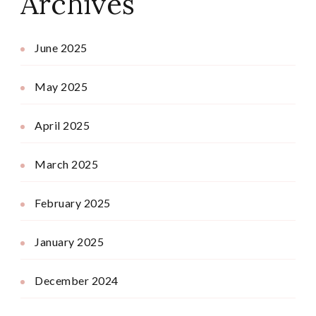
Archives
June 2025
May 2025
April 2025
March 2025
February 2025
January 2025
December 2024