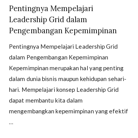
Pentingnya Mempelajari
Leadership Grid dalam
Pengembangan Kepemimpinan
Pentingnya Mempelajari Leadership Grid
dalam Pengembangan Kepemimpinan
Kepemimpinan merupakan hal yang penting
dalam dunia bisnis maupun kehidupan sehari-
hari. Mempelajari konsep Leadership Grid
dapat membantu kita dalam
mengembangkan kepemimpinan yang efektif
…