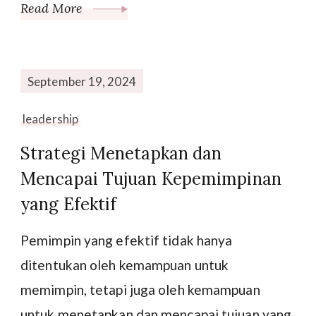
Read More
September 19, 2024
leadership
Strategi Menetapkan dan
Mencapai Tujuan Kepemimpinan
yang Efektif
Pemimpin yang efektif tidak hanya
ditentukan oleh kemampuan untuk
memimpin, tetapi juga oleh kemampuan
untuk menetapkan dan mencapai tujuan yang