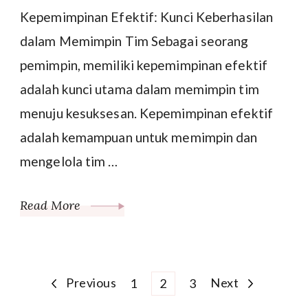
Kepemimpinan Efektif: Kunci Keberhasilan
dalam Memimpin Tim Sebagai seorang
pemimpin, memiliki kepemimpinan efektif
adalah kunci utama dalam memimpin tim
menuju kesuksesan. Kepemimpinan efektif
adalah kemampuan untuk memimpin dan
mengelola tim …
Read More
Posts
Previous
Page
Page
Page
Next
1
2
3