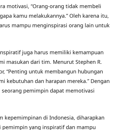
ra motivasi, “Orang-orang tidak membeli
gapa kamu melakukannya.” Oleh karena itu,
harus mampu menginspirasi orang lain untuk
inspiratif juga harus memiliki kemampuan
 masukan dari tim. Menurut Stephen R.
ator, “Penting untuk membangun hubungan
mi kebutuhan dan harapan mereka.” Dengan
 seorang pemimpin dapat memotivasi
 kepemimpinan di Indonesia, diharapkan
i pemimpin yang inspiratif dan mampu