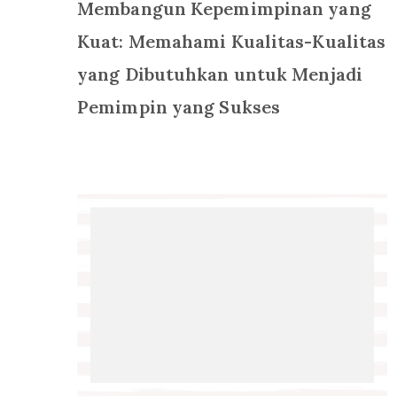
Membangun Kepemimpinan yang
Kuat: Memahami Kualitas-Kualitas
yang Dibutuhkan untuk Menjadi
Pemimpin yang Sukses