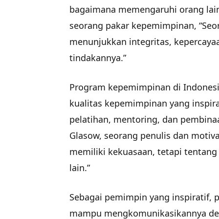
bagaimana memengaruhi orang lain s
seorang pakar kepemimpinan, “Seo
menunjukkan integritas, kepercaya
tindakannya.”
Program kepemimpinan di Indones
kualitas kepemimpinan yang inspirat
pelatihan, mentoring, dan pembinaa
Glasow, seorang penulis dan motiv
memiliki kekuasaan, tetapi tenta
lain.”
Sebagai pemimpin yang inspiratif, p
mampu mengkomunikasikannya den