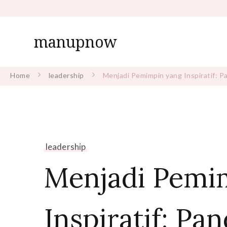
manupnow
Home
leadership
Menjadi Pemimpin yang Inspiratif: 
leadership
Menjadi Pemi
Inspiratif: P