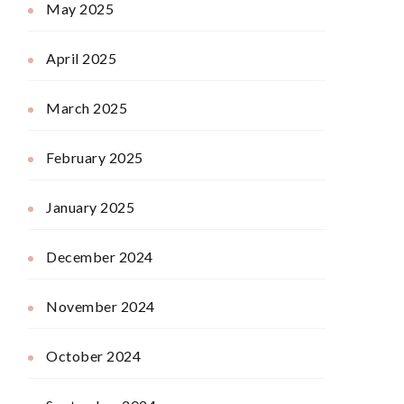
May 2025
April 2025
March 2025
February 2025
January 2025
December 2024
November 2024
October 2024