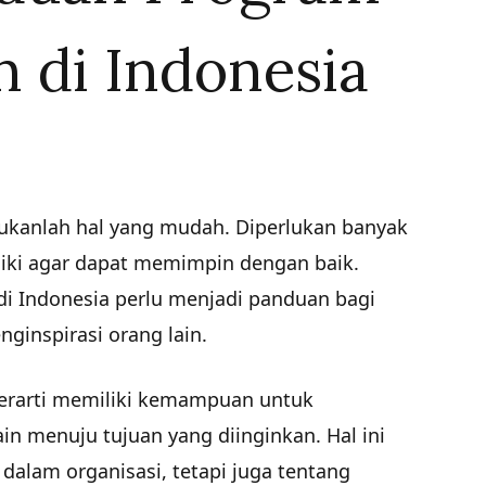
 di Indonesia
bukanlah hal yang mudah. Diperlukan banyak
iliki agar dapat memimpin dengan baik.
i Indonesia perlu menjadi panduan bagi
ginspirasi orang lain.
berarti memiliki kemampuan untuk
n menuju tujuan yang diinginkan. Hal ini
alam organisasi, tetapi juga tentang