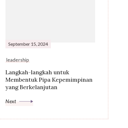
September 15, 2024
leadership
Langkah-langkah untuk
Membentuk Pipa Kepemimpinan
yang Berkelanjutan
Next