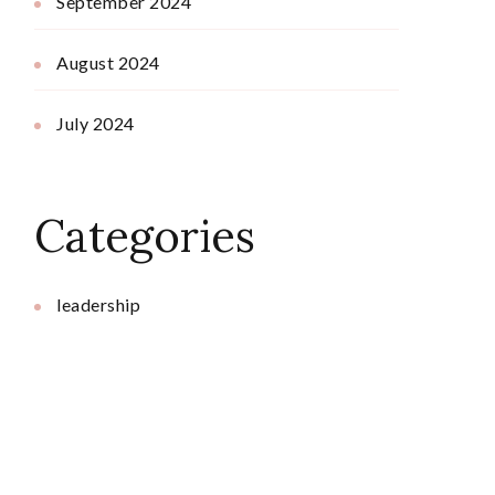
September 2024
August 2024
July 2024
Categories
leadership