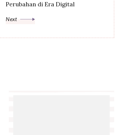
Perubahan di Era Digital
Next