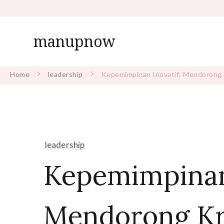
manupnow
Home
leadership
Kepemimpinan Inovatif: Mendorong Kr
leadership
Kepemimpinan 
Mendorong Kre