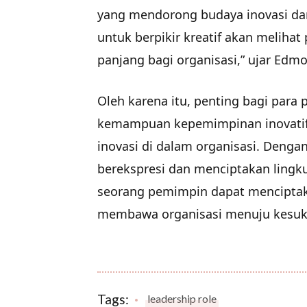
yang mendorong budaya inovasi d
untuk berpikir kreatif akan melihat
panjang bagi organisasi,” ujar Edm
Oleh karena itu, penting bagi pa
kemampuan kepemimpinan inovatif 
inovasi di dalam organisasi. Deng
berekspresi dan menciptakan lingk
seorang pemimpin dapat menciptak
membawa organisasi menuju kesuks
Tags:
leadership role