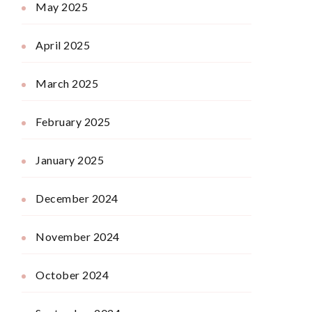
May 2025
April 2025
March 2025
February 2025
January 2025
December 2024
November 2024
October 2024