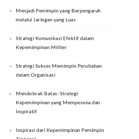
Menjadi Pemimpin yang Berpengaruh
melalui Jaringan yang Luas
Strategi Komunikasi Efektif dalam
Kepemimpinan Militer
Strategi Sukses Memimpin Perubahan
dalam Organisasi
Mendobrak Batas: Strategi
Kepemimpinan yang Mempesona dan
Inspiratif
Inspirasi dari Kepemimpinan Pemimpin
Terkenal