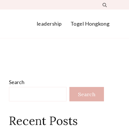
leadership
Togel Hongkong
Search
Search
Recent Posts