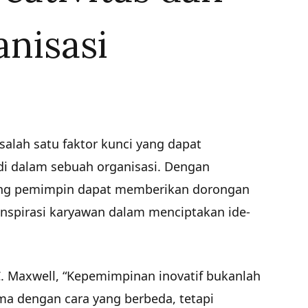
anisasi
alah satu faktor kunci yang dapat
di dalam sebuah organisasi. Dengan
ang pemimpin dapat memberikan dorongan
nspirasi karyawan dalam menciptakan ide-
C. Maxwell, “Kepemimpinan inovatif bukanlah
ma dengan cara yang berbeda, tetapi