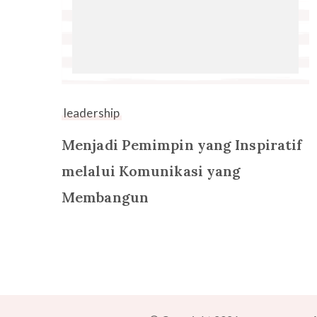
leadership
Menjadi Pemimpin yang Inspiratif
melalui Komunikasi yang
Membangun