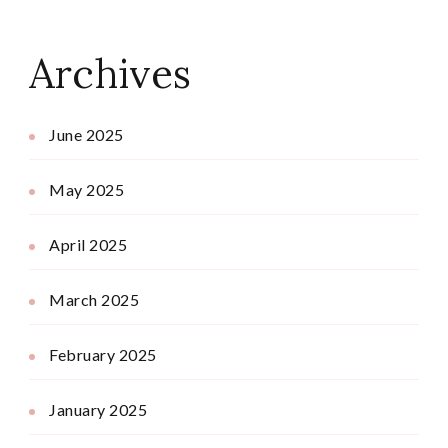
Archives
June 2025
May 2025
April 2025
March 2025
February 2025
January 2025