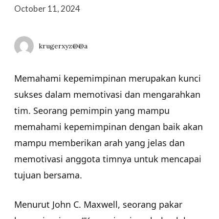
October 11, 2024
krugerxyz@@a
Memahami kepemimpinan merupakan kunci
sukses dalam memotivasi dan mengarahkan
tim. Seorang pemimpin yang mampu
memahami kepemimpinan dengan baik akan
mampu memberikan arah yang jelas dan
memotivasi anggota timnya untuk mencapai
tujuan bersama.
Menurut John C. Maxwell, seorang pakar