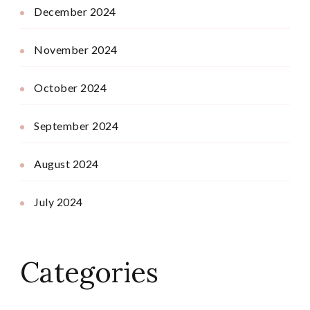
December 2024
November 2024
October 2024
September 2024
August 2024
July 2024
Categories