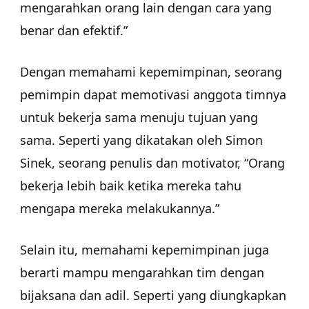
mengarahkan orang lain dengan cara yang
benar dan efektif.”
Dengan memahami kepemimpinan, seorang
pemimpin dapat memotivasi anggota timnya
untuk bekerja sama menuju tujuan yang
sama. Seperti yang dikatakan oleh Simon
Sinek, seorang penulis dan motivator, “Orang
bekerja lebih baik ketika mereka tahu
mengapa mereka melakukannya.”
Selain itu, memahami kepemimpinan juga
berarti mampu mengarahkan tim dengan
bijaksana dan adil. Seperti yang diungkapkan