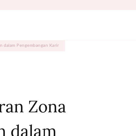
n dalam Pengembangan Karir
ran Zona
n dalam