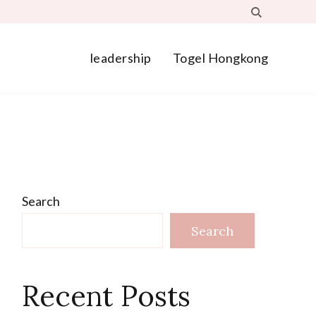
leadership
Togel Hongkong
Search
Search
Recent Posts