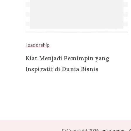
leadership
Kiat Menjadi Pemimpin yang
Inspiratif di Dunia Bisnis
© Copyright 2026
manupnow
. 