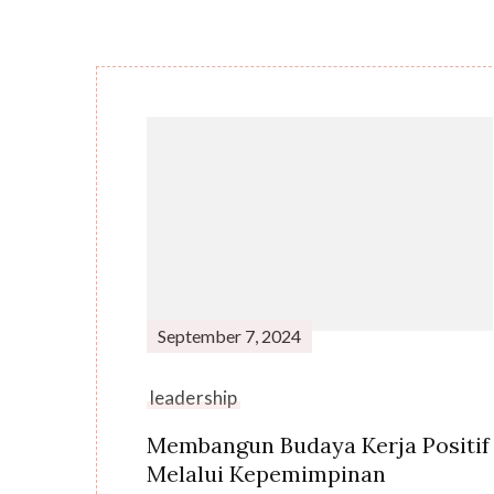
Post
Navigation
September 7, 2024
leadership
Membangun Budaya Kerja Positif
Melalui Kepemimpinan