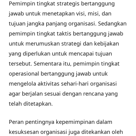
Pemimpin tingkat strategis bertanggung
jawab untuk menetapkan visi, misi, dan
tujuan jangka panjang organisasi. Sedangkan
pemimpin tingkat taktis bertanggung jawab
untuk merumuskan strategi dan kebijakan
yang diperlukan untuk mencapai tujuan
tersebut. Sementara itu, pemimpin tingkat
operasional bertanggung jawab untuk
mengelola aktivitas sehari-hari organisasi
agar berjalan sesuai dengan rencana yang
telah ditetapkan.
Peran pentingnya kepemimpinan dalam
kesuksesan organisasi juga ditekankan oleh