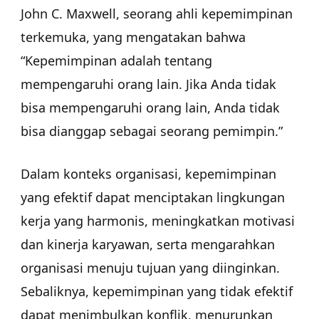
John C. Maxwell, seorang ahli kepemimpinan
terkemuka, yang mengatakan bahwa
“Kepemimpinan adalah tentang
mempengaruhi orang lain. Jika Anda tidak
bisa mempengaruhi orang lain, Anda tidak
bisa dianggap sebagai seorang pemimpin.”
Dalam konteks organisasi, kepemimpinan
yang efektif dapat menciptakan lingkungan
kerja yang harmonis, meningkatkan motivasi
dan kinerja karyawan, serta mengarahkan
organisasi menuju tujuan yang diinginkan.
Sebaliknya, kepemimpinan yang tidak efektif
dapat menimbulkan konflik, menurunkan