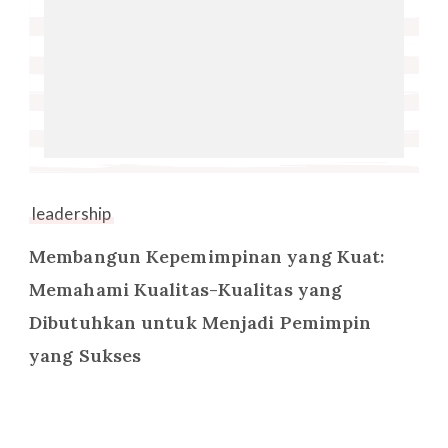
leadership
Membangun Kepemimpinan yang Kuat:
Memahami Kualitas-Kualitas yang
Dibutuhkan untuk Menjadi Pemimpin
yang Sukses