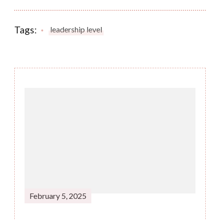
Tags:
leadership level
Post
Navigation
February 5, 2025