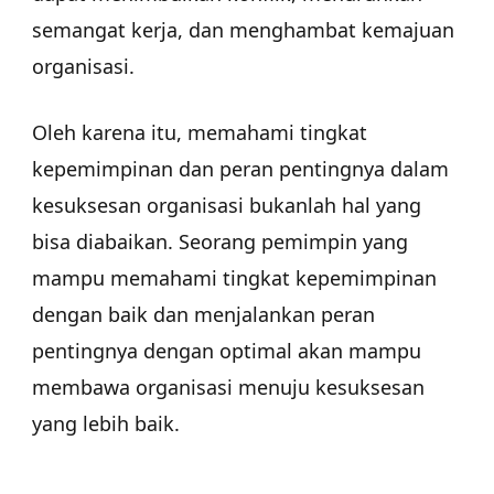
semangat kerja, dan menghambat kemajuan
organisasi.
Oleh karena itu, memahami tingkat
kepemimpinan dan peran pentingnya dalam
kesuksesan organisasi bukanlah hal yang
bisa diabaikan. Seorang pemimpin yang
mampu memahami tingkat kepemimpinan
dengan baik dan menjalankan peran
pentingnya dengan optimal akan mampu
membawa organisasi menuju kesuksesan
yang lebih baik.