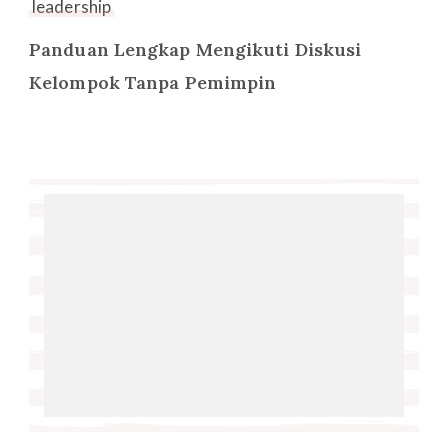
leadership
Panduan Lengkap Mengikuti Diskusi
Kelompok Tanpa Pemimpin