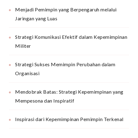
Menjadi Pemimpin yang Berpengaruh melalui
Jaringan yang Luas
Strategi Komunikasi Efektif dalam Kepemimpinan
Militer
Strategi Sukses Memimpin Perubahan dalam
Organisasi
Mendobrak Batas: Strategi Kepemimpinan yang
Mempesona dan Inspiratif
Inspirasi dari Kepemimpinan Pemimpin Terkenal