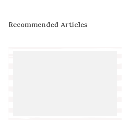
Recommended Articles