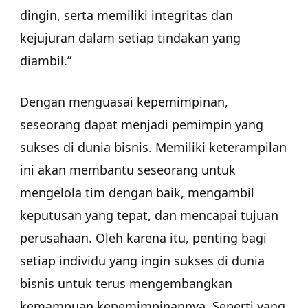
dingin, serta memiliki integritas dan
kejujuran dalam setiap tindakan yang
diambil.”
Dengan menguasai kepemimpinan,
seseorang dapat menjadi pemimpin yang
sukses di dunia bisnis. Memiliki keterampilan
ini akan membantu seseorang untuk
mengelola tim dengan baik, mengambil
keputusan yang tepat, dan mencapai tujuan
perusahaan. Oleh karena itu, penting bagi
setiap individu yang ingin sukses di dunia
bisnis untuk terus mengembangkan
kemampuan kepemimpinannya. Seperti yang