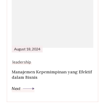
August 18, 2024
leadership
Manajemen Kepemimpinan yang Efektif
dalam Bisnis
Next