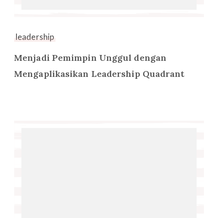
leadership
Menjadi Pemimpin Unggul dengan
Mengaplikasikan Leadership Quadrant