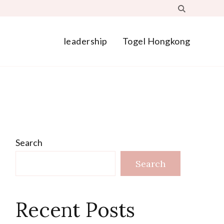
leadership
Togel Hongkong
Search
Search
Recent Posts