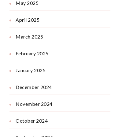
May 2025
April 2025
March 2025
February 2025
January 2025
December 2024
November 2024
October 2024