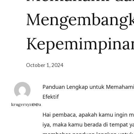
Mengembang
Kepemimpinan
October 1, 2024
Panduan Lengkap untuk Memaham
Efektif
krugerxyz@@a
Hai pembaca, apakah kamu ingin me
iya, maka kamu berada di tempat yan