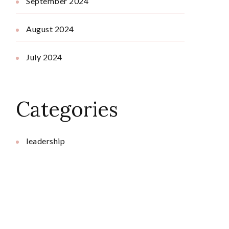
September 2024
August 2024
July 2024
Categories
leadership