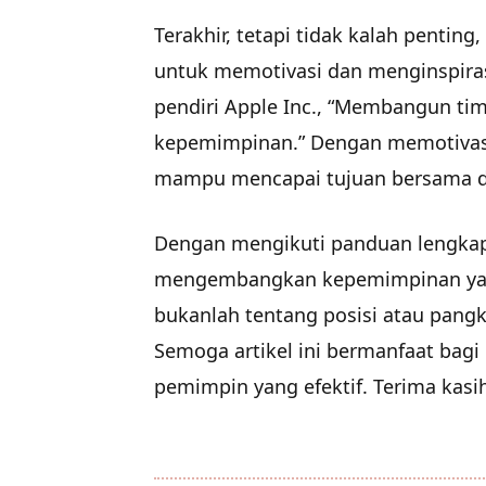
Terakhir, tetapi tidak kalah penti
untuk memotivasi dan menginspiras
pendiri Apple Inc., “Membangun ti
kepemimpinan.” Dengan memotivas
mampu mencapai tujuan bersama de
Dengan mengikuti panduan lengka
mengembangkan kepemimpinan yang
bukanlah tentang posisi atau pangka
Semoga artikel ini bermanfaat bag
pemimpin yang efektif. Terima kas