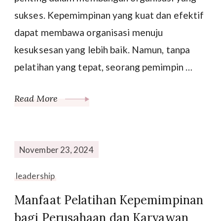
sukses. Kepemimpinan yang kuat dan efektif
dapat membawa organisasi menuju
kesuksesan yang lebih baik. Namun, tanpa
pelatihan yang tepat, seorang pemimpin …
Read More
November 23, 2024
leadership
Manfaat Pelatihan Kepemimpinan
bagi Perusahaan dan Karyawan