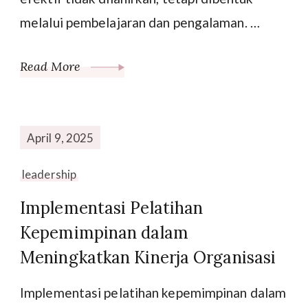
melalui pembelajaran dan pengalaman. …
Read More
April 9, 2025
leadership
Implementasi Pelatihan
Kepemimpinan dalam
Meningkatkan Kinerja Organisasi
Implementasi pelatihan kepemimpinan dalam