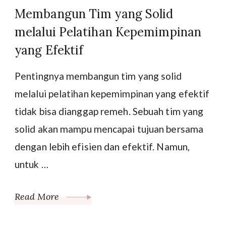
Membangun Tim yang Solid
melalui Pelatihan Kepemimpinan
yang Efektif
Pentingnya membangun tim yang solid
melalui pelatihan kepemimpinan yang efektif
tidak bisa dianggap remeh. Sebuah tim yang
solid akan mampu mencapai tujuan bersama
dengan lebih efisien dan efektif. Namun,
untuk …
Read More