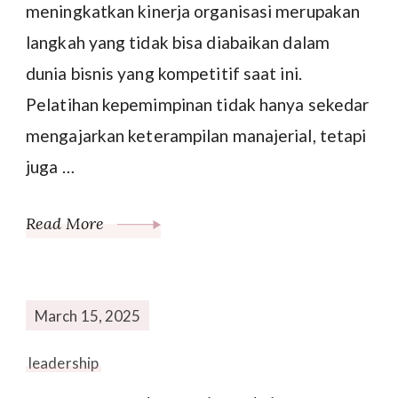
meningkatkan kinerja organisasi merupakan
langkah yang tidak bisa diabaikan dalam
dunia bisnis yang kompetitif saat ini.
Pelatihan kepemimpinan tidak hanya sekedar
mengajarkan keterampilan manajerial, tetapi
juga …
Read More
March 15, 2025
leadership