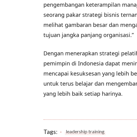
pengembangan keterampilan manajer
seorang pakar strategi bisnis tern
melihat gambaran besar dan menga
tujuan jangka panjang organisasi.”
Dengan menerapkan strategi pelati
pemimpin di Indonesia dapat menin
mencapai kesuksesan yang lebih bes
untuk terus belajar dan mengemba
yang lebih baik setiap harinya.
Tags:
leadership training