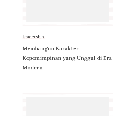
leadership
Membangun Karakter
Kepemimpinan yang Unggul di Era
Modern