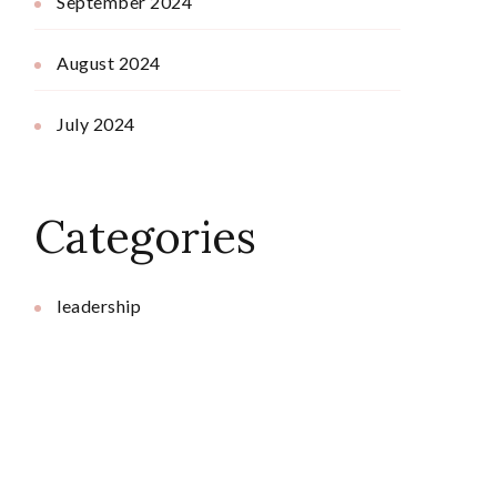
September 2024
August 2024
July 2024
Categories
leadership