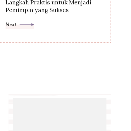
Langkah Praktis untuk Menjadi
Pemimpin yang Sukses
Next