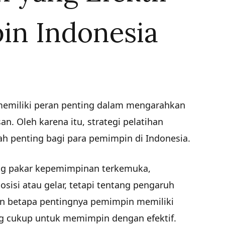
in Indonesia
emiliki peran penting dalam mengarahkan
n. Oleh karena itu, strategi pelatihan
ah penting bagi para pemimpin di Indonesia.
ang pakar kepemimpinan terkemuka,
isi atau gelar, tetapi tentang pengaruh
an betapa pentingnya pemimpin memiliki
g cukup untuk memimpin dengan efektif.