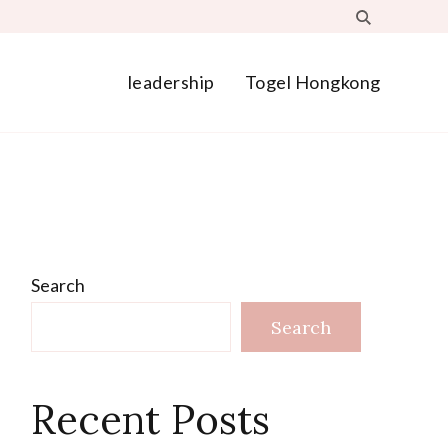
leadership
Togel Hongkong
Search
Search
Recent Posts