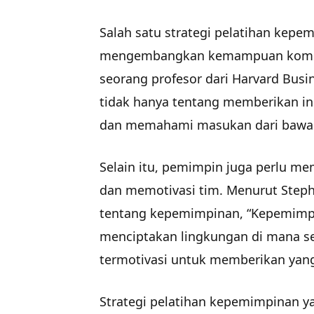
Salah satu strategi pelatihan kepe
mengembangkan kemampuan komuni
seorang profesor dari Harvard Busi
tidak hanya tentang memberikan in
dan memahami masukan dari bawa
Selain itu, pemimpin juga perlu m
dan memotivasi tim. Menurut Steph
tentang kepemimpinan, “Kepemimpin
menciptakan lingkungan di mana se
termotivasi untuk memberikan yang 
Strategi pelatihan kepemimpinan y