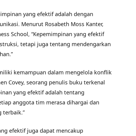
mimpinan yang efektif adalah dengan
kasi. Menurut Rosabeth Moss Kanter,
ness School, “Kepemimpinan yang efektif
struksi, tetapi juga tentang mendengarkan
han.”
emiliki kemampuan dalam mengelola konflik
en Covey, seorang penulis buku terkenal
an yang efektif adalah tentang
tiap anggota tim merasa dihargai dan
terbaik.”
ang efektif juga dapat mencakup