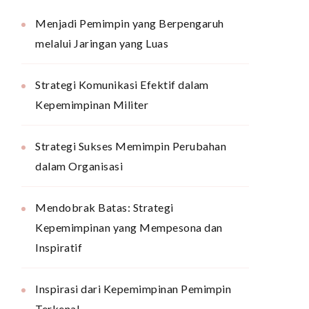
Menjadi Pemimpin yang Berpengaruh
melalui Jaringan yang Luas
Strategi Komunikasi Efektif dalam
Kepemimpinan Militer
Strategi Sukses Memimpin Perubahan
dalam Organisasi
Mendobrak Batas: Strategi
Kepemimpinan yang Mempesona dan
Inspiratif
Inspirasi dari Kepemimpinan Pemimpin
Terkenal