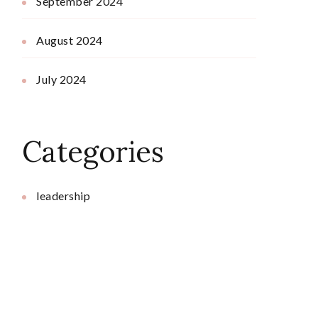
September 2024
August 2024
July 2024
Categories
leadership