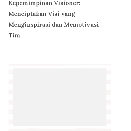
Kepemimpinan Visioner:
Menciptakan Visi yang
Menginspirasi dan Memotivasi
Tim