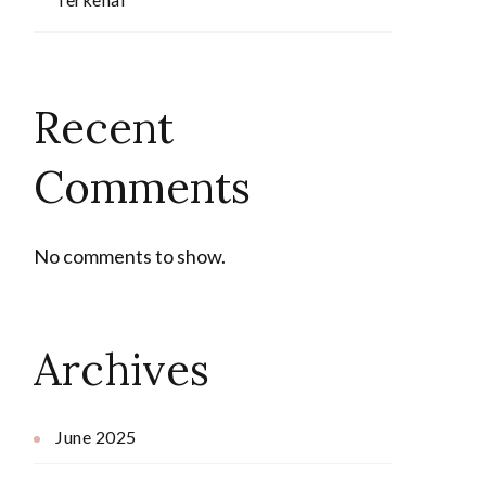
Recent
Comments
No comments to show.
Archives
June 2025