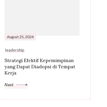
August 25, 2024
leadership
Strategi Efektif Kepemimpinan
yang Dapat Diadopsi di Tempat
Kerja
Next