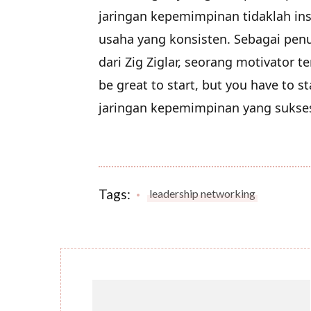
jaringan kepemimpinan tidaklah i
usaha yang konsisten. Sebagai penu
dari Zig Ziglar, seorang motivator 
be great to start, but you have to 
jaringan kepemimpinan yang sukse
Tags:
leadership networking
Post