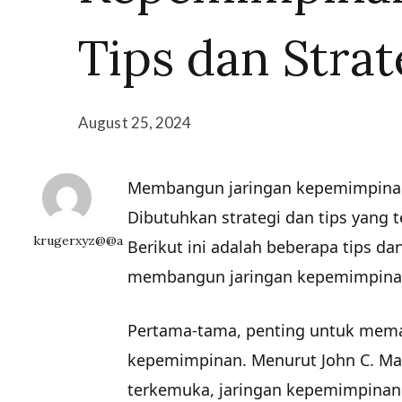
Tips dan Strat
August 25, 2024
Membangun jaringan kepemimpinan
Dibutuhkan strategi dan tips yang 
krugerxyz@@a
Berikut ini adalah beberapa tips 
membangun jaringan kepemimpinan
Pertama-tama, penting untuk mem
kepemimpinan. Menurut John C. Ma
terkemuka, jaringan kepemimpina