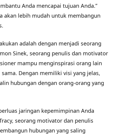
mbantu Anda mencapai tujuan Anda.”
da akan lebih mudah untuk membangun
s.
 lakukan adalah dengan menjadi seorang
imon Sinek, seorang penulis dan motivator
isioner mampu menginspirasi orang lain
sama. Dengan memiliki visi yang jelas,
alin hubungan dengan orang-orang yang
mperluas jaringan kepemimpinan Anda
Tracy, seorang motivator dan penulis
 membangun hubungan yang saling