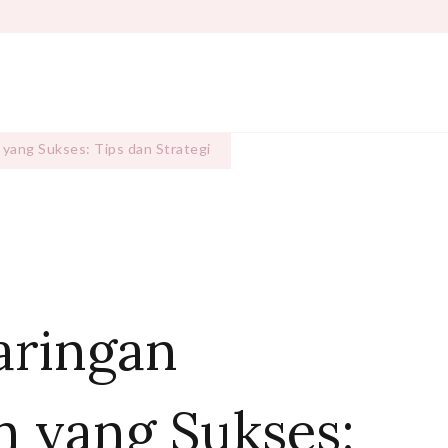
ang Sukses: Tips dan Strategi
ringan
 yang Sukses: