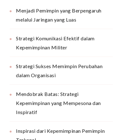
Menjadi Pemimpin yang Berpengaruh
melalui Jaringan yang Luas
Strategi Komunikasi Efektif dalam
Kepemimpinan Militer
Strategi Sukses Memimpin Perubahan
dalam Organisasi
Mendobrak Batas: Strategi
Kepemimpinan yang Mempesona dan
Inspiratif
Inspirasi dari Kepemimpinan Pemimpin
Terkenal