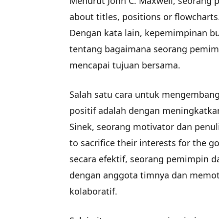
Menurut John C. Maxwell, seorang p
about titles, positions or flowcharts.
Dengan kata lain, kepemimpinan buk
tentang bagaimana seorang pemim
mencapai tujuan bersama.
Salah satu cara untuk mengemban
positif adalah dengan meningkat
Sinek, seorang motivator dan penuli
to sacrifice their interests for th
secara efektif, seorang pemimpin
dengan anggota timnya dan memoti
kolaboratif.