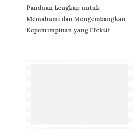
Panduan Lengkap untuk
Memahami dan Mengembangkan
Kepemimpinan yang Efektif