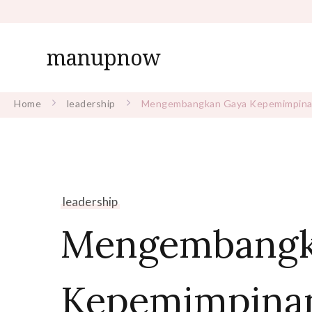
manupnow
Home
leadership
Mengembangkan Gaya Kepemimpinan 
leadership
Mengembangk
Kepemimpina