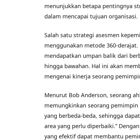
menunjukkan betapa pentingnya st
dalam mencapai tujuan organisasi.
Salah satu strategi asesmen kepem
menggunakan metode 360-derajat. 
mendapatkan umpan balik dari berba
hingga bawahan. Hal ini akan mem
mengenai kinerja seorang pemimpi
Menurut Bob Anderson, seorang ahl
memungkinkan seorang pemimpin un
yang berbeda-beda, sehingga dapat 
area yang perlu diperbaiki.” Deng
yang efektif dapat membantu pemi