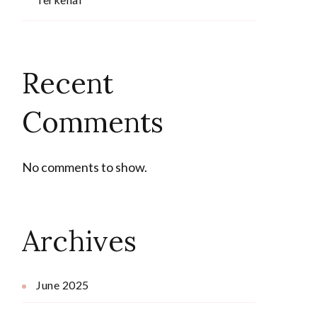
Recent
Comments
No comments to show.
Archives
June 2025