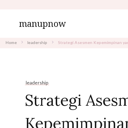
manupnow
Home
leadership
Strategi Asesmen Kepemimpinan yang
leadership
Strategi Ases
Kepemimpinan