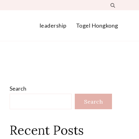
leadership
Togel Hongkong
Search
Search
Recent Posts