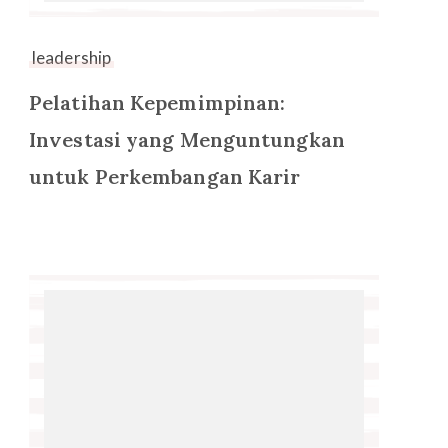
leadership
Pelatihan Kepemimpinan:
Investasi yang Menguntungkan
untuk Perkembangan Karir