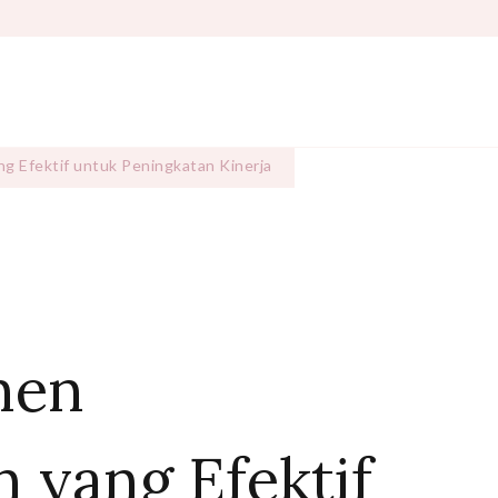
 Efektif untuk Peningkatan Kinerja
men
 yang Efektif