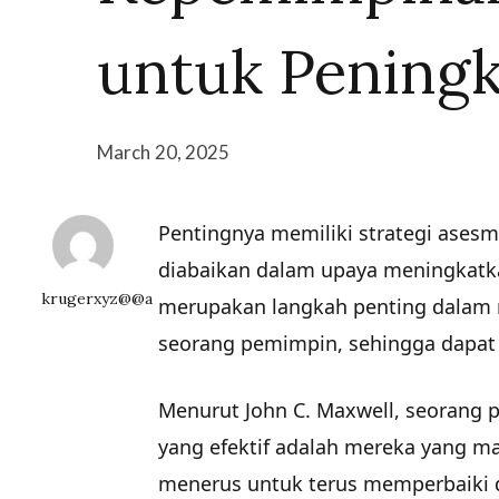
untuk Peningk
March 20, 2025
Pentingnya memiliki strategi asesm
diabaikan dalam upaya meningkatk
krugerxyz@@a
merupakan langkah penting dalam 
seorang pemimpin, sehingga dapat 
Menurut John C. Maxwell, seorang
yang efektif adalah mereka yang m
menerus untuk terus memperbaiki dir