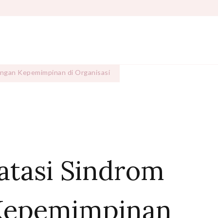
angan Kepemimpinan di Organisasi
atasi Sindrom
Kepemimpinan