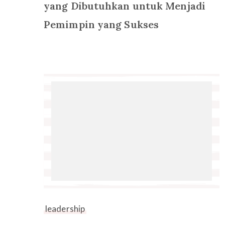
yang Dibutuhkan untuk Menjadi
Pemimpin yang Sukses
leadership