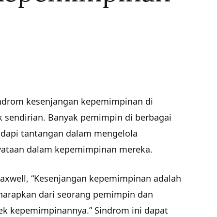
ndrom kesenjangan kepemimpinan di
ak sendirian. Banyak pemimpin di berbagai
adapi tantangan dalam mengelola
yataan dalam kepemimpinan mereka.
Maxwell, “Kesenjangan kepemimpinan adalah
iharapkan dari seorang pemimpin dan
tek kepemimpinannya.” Sindrom ini dapat