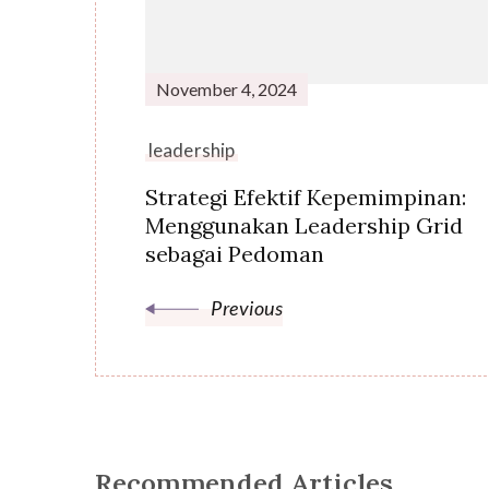
November 4, 2024
leadership
Strategi Efektif Kepemimpinan:
Menggunakan Leadership Grid
sebagai Pedoman
Previous
Recommended Articles