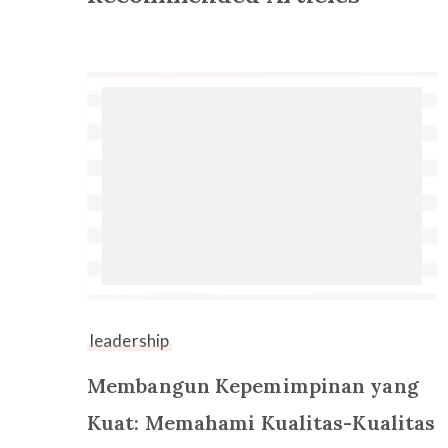
leadership
Membangun Kepemimpinan yang
Kuat: Memahami Kualitas-Kualitas