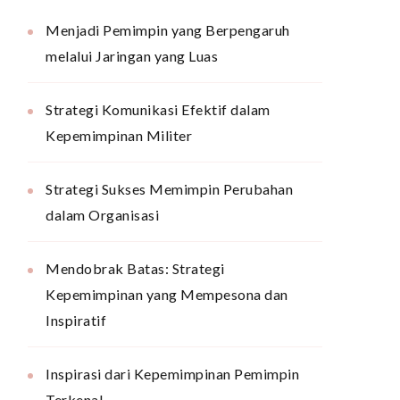
Menjadi Pemimpin yang Berpengaruh
melalui Jaringan yang Luas
Strategi Komunikasi Efektif dalam
Kepemimpinan Militer
Strategi Sukses Memimpin Perubahan
dalam Organisasi
Mendobrak Batas: Strategi
Kepemimpinan yang Mempesona dan
Inspiratif
Inspirasi dari Kepemimpinan Pemimpin
Terkenal