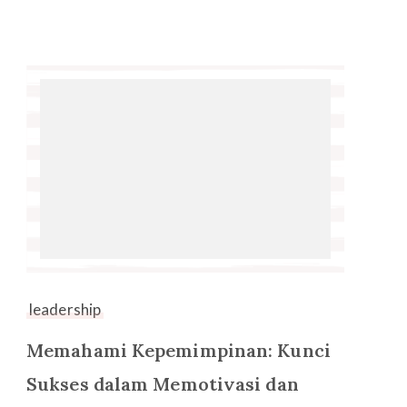
leadership
Memahami Kepemimpinan: Kunci
Sukses dalam Memotivasi dan