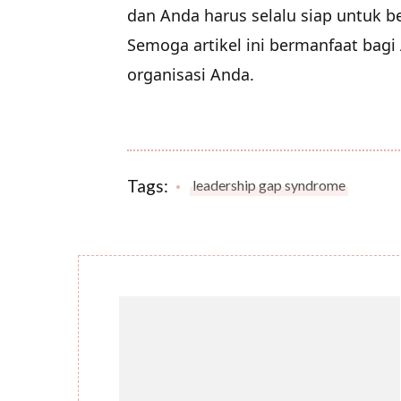
dan Anda harus selalu siap untuk 
Semoga artikel ini bermanfaat bag
organisasi Anda.
Tags:
leadership gap syndrome
Post
Navigation