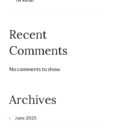
Recent
Comments
No comments to show.
Archives
June 2025