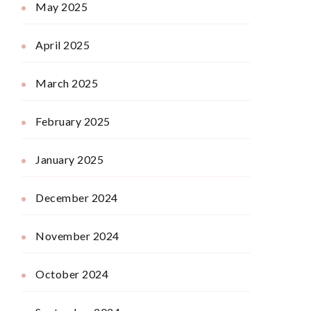
May 2025
April 2025
March 2025
February 2025
January 2025
December 2024
November 2024
October 2024