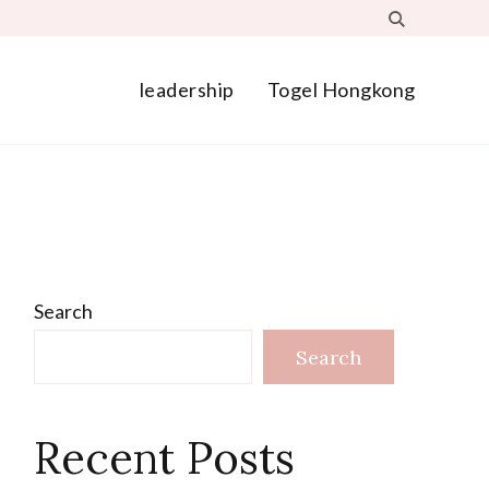
leadership
Togel Hongkong
Search
Search
Recent Posts