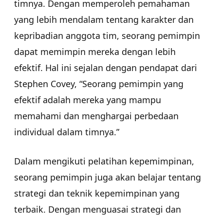
timnya. Dengan memperoleh pemahaman
yang lebih mendalam tentang karakter dan
kepribadian anggota tim, seorang pemimpin
dapat memimpin mereka dengan lebih
efektif. Hal ini sejalan dengan pendapat dari
Stephen Covey, “Seorang pemimpin yang
efektif adalah mereka yang mampu
memahami dan menghargai perbedaan
individual dalam timnya.”
Dalam mengikuti pelatihan kepemimpinan,
seorang pemimpin juga akan belajar tentang
strategi dan teknik kepemimpinan yang
terbaik. Dengan menguasai strategi dan