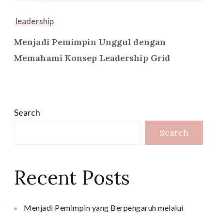
leadership
Menjadi Pemimpin Unggul dengan
Memahami Konsep Leadership Grid
Search
Search
Recent Posts
Menjadi Pemimpin yang Berpengaruh melalui