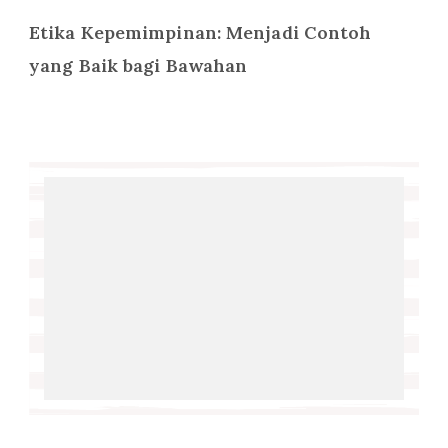
Etika Kepemimpinan: Menjadi Contoh
yang Baik bagi Bawahan