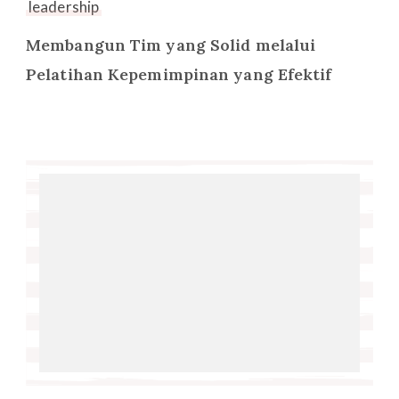
leadership
Membangun Tim yang Solid melalui
Pelatihan Kepemimpinan yang Efektif