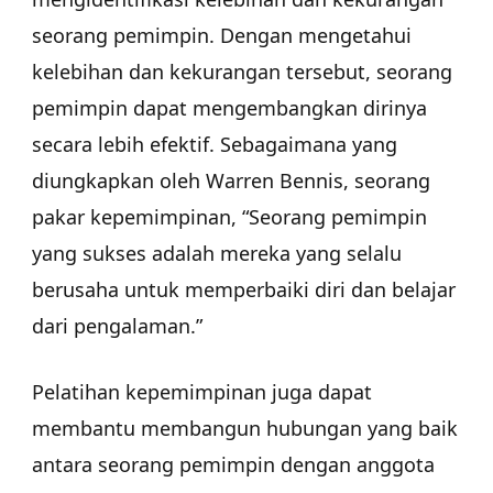
seorang pemimpin. Dengan mengetahui
kelebihan dan kekurangan tersebut, seorang
pemimpin dapat mengembangkan dirinya
secara lebih efektif. Sebagaimana yang
diungkapkan oleh Warren Bennis, seorang
pakar kepemimpinan, “Seorang pemimpin
yang sukses adalah mereka yang selalu
berusaha untuk memperbaiki diri dan belajar
dari pengalaman.”
Pelatihan kepemimpinan juga dapat
membantu membangun hubungan yang baik
antara seorang pemimpin dengan anggota