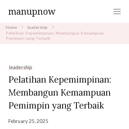
manupnow
Home
leadership
Pelatihan Kepemimpinan: Membangun Kemampuan
Pemimpin yang Terbaik
leadership
Pelatihan Kepemimpinan:
Membangun Kemampuan
Pemimpin yang Terbaik
February 25, 2025