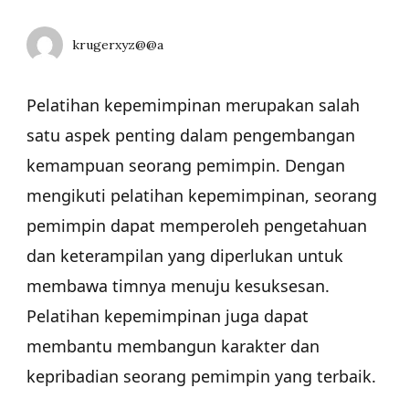
krugerxyz@@a
Pelatihan kepemimpinan merupakan salah
satu aspek penting dalam pengembangan
kemampuan seorang pemimpin. Dengan
mengikuti pelatihan kepemimpinan, seorang
pemimpin dapat memperoleh pengetahuan
dan keterampilan yang diperlukan untuk
membawa timnya menuju kesuksesan.
Pelatihan kepemimpinan juga dapat
membantu membangun karakter dan
kepribadian seorang pemimpin yang terbaik.