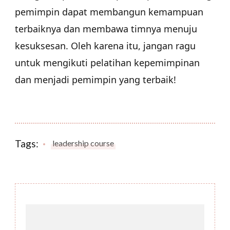
pemimpin dapat membangun kemampuan
terbaiknya dan membawa timnya menuju
kesuksesan. Oleh karena itu, jangan ragu
untuk mengikuti pelatihan kepemimpinan
dan menjadi pemimpin yang terbaik!
Tags:
leadership course
Post